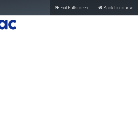
Exit Fullscreen
Back to course
0
0
Forum
Blogs