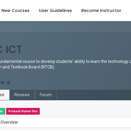
& New Courses
User Guidelines
Become Instructor
 ICT
fundamental course to develop students’ ability to learn the technology
m and Textbook Board (NTCB).
se
Reviews
Forum
al
Prokash Kumar Das
 Overview