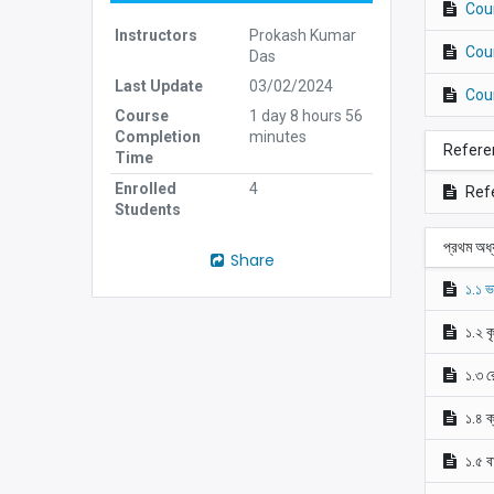
Cou
Instructors
Prokash Kumar
Cou
Das
Last Update
03/02/2024
Cou
Course
1 day 8 hours 56
Completion
minutes
Refere
Time
Enrolled
4
Ref
Students
প্রথম অধ্
Share
১.১ ভা
১.২ ক
১.৩ র
১.৪ ক
১.৫ ব