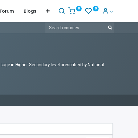
0
0
Forum
Blogs
 usage in Higher Secondary level prescribed by National