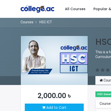
All Courses
Popular 
Courses
HSC ICT
HSC
This is a 
Curriculu
Cour
2,000.00
৳
HSC Gener
Course
Add to Cart